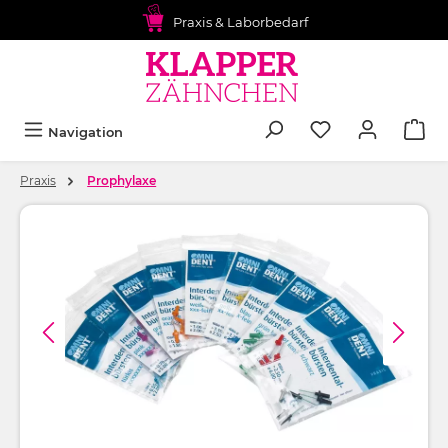
alt springen
Praxis & Laborbedarf
Navigation
Praxis
Prophylaxe
Bildergalerie überspringen