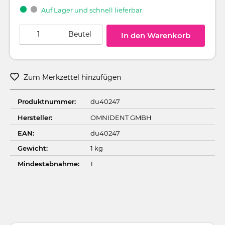
Auf Lager und schnell lieferbar
Produkt Anzahl: Gib den gewünschten Wert ein oder benutze die Schaltflä
Beutel
In den Warenkorb
Zum Merkzettel hinzufügen
Produktnummer:
du40247
Hersteller:
OMNIDENT GMBH
EAN:
du40247
Gewicht:
1 kg
Mindestabnahme:
1