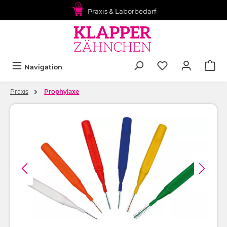
alt springen
Praxis & Laborbedarf
Navigation
Praxis
Prophylaxe
Bildergalerie überspringen