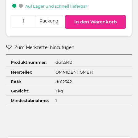
Auf Lager und schnell lieferbar
Produkt Anzahl: Gib den gewünschten Wert ein oder benutze die Schaltflä
Packung
In den Warenkorb
Zum Merkzettel hinzufügen
Produktnummer:
du12342
Hersteller:
OMNIDENT GMBH
EAN:
du12342
Gewicht:
1 kg
Mindestabnahme:
1