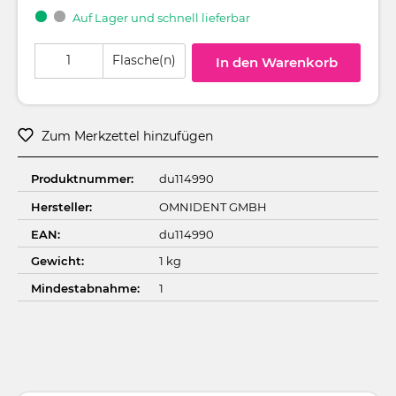
Auf Lager und schnell lieferbar
Produkt Anzahl: Gib den gewünschten Wert ein oder benutze die Schaltflä
Flasche(n)
In den Warenkorb
Zum Merkzettel hinzufügen
Produktnummer:
du114990
Hersteller:
OMNIDENT GMBH
EAN:
du114990
Gewicht:
1 kg
Mindestabnahme:
1