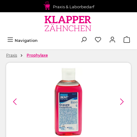
alt springen
Praxis & Laborbedarf
Navigation
Praxis
Prophylaxe
Bildergalerie überspringen