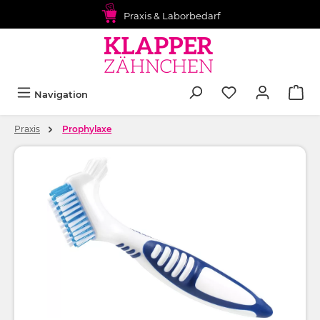
alt springen
Praxis & Laborbedarf
Navigation
Praxis
Prophylaxe
Bildergalerie überspringen