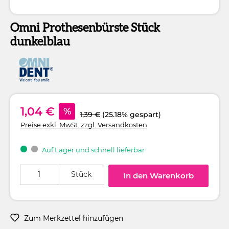
Omni Prothesenbürste Stück
dunkelblau
1,04 €
%
1,39 €
(25.18% gespart)
Preise exkl. MwSt. zzgl. Versandkosten
Auf Lager und schnell lieferbar
Produkt Anzahl: Gib den gewünschten Wert ein oder benutze die Schaltflä
Stück
In den Warenkorb
Zum Merkzettel hinzufügen