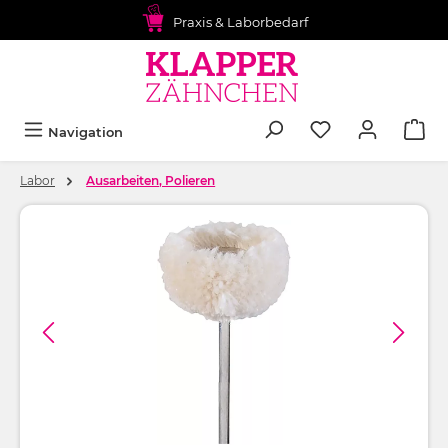
alt springen
Praxis & Laborbedarf
Navigation
Labor
Ausarbeiten, Polieren
Bildergalerie überspringen