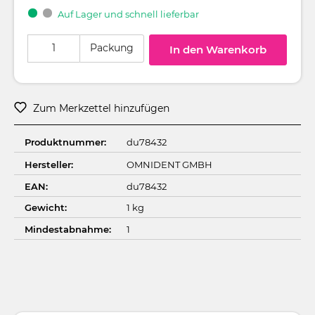
Auf Lager und schnell lieferbar
Produkt Anzahl: Gib den gewünschten Wert ein oder benutze die Schaltflä
Packung
In den Warenkorb
Zum Merkzettel hinzufügen
Produktnummer:
du78432
Hersteller:
OMNIDENT GMBH
EAN:
du78432
Gewicht:
1 kg
Mindestabnahme:
1