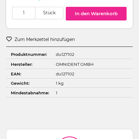
Produkt Anzahl: Gib den gewünschten Wert ein oder benutze die Schaltflä
Stück
In den Warenkorb
Zum Merkzettel hinzufügen
Produktnummer:
du127102
Hersteller:
OMNIDENT GMBH
EAN:
du127102
Gewicht:
1 kg
Mindestabnahme:
1