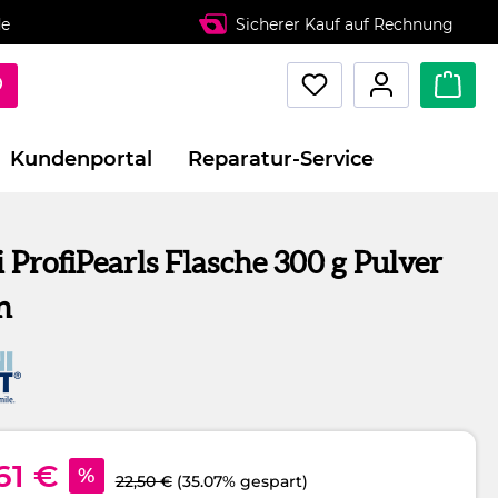
de
Sicherer Kauf auf Rechnung
Kundenportal
Reparatur-Service
ProfiPearls Flasche 300 g Pulver
n
61 €
%
22,50 €
(35.07% gespart)