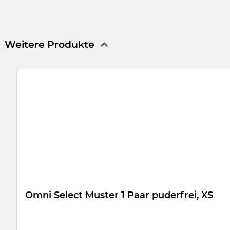
Omni ProfiPearls
ist ein Prophylaxepulver auf Basis von Na
den Einsatz in den meisten herkömmlichen Pulverstrahlgerät
Geschmacksrichtungen Lemon, Cassis, Cherry und Mint.
Weitere Produkte
Produktgalerie überspringen
Omni Select Muster 1 Paar puderfrei, XS