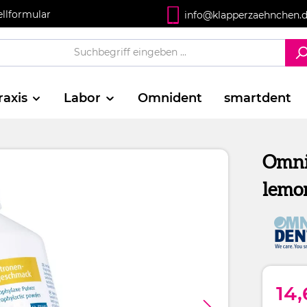
ellformular
info@klapperzaehnchen.
raxis
Labor
Omnident
smartdent
Omni 
lemo
14,