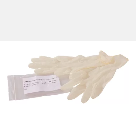
triumhydrogencarbonat. Ideal für die supragingivale Entfernung
en, z. B. der smartgun One. Das Pulver hat eine Korngröße 40-5