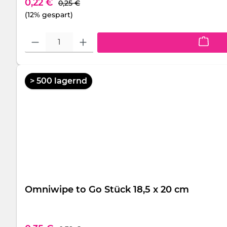
Regulärer Preis:
Verkaufspreis:
0,22 €
0,25 €
(12% gespart)
Produkt Anzahl: Gib den gewünschten Wert ein oder benutze die S
> 500 lagernd
Omniwipe to Go Stück 18,5 x 20 cm
Regulärer Preis: