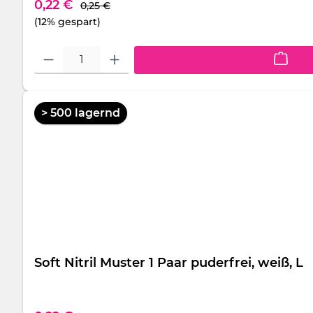
Regulärer Preis:
Verkaufspreis:
0,22 €
0,25 €
(12% gespart)
Produkt Anzahl: Gib den gewünschten Wert ein oder benutze die S
> 500 lagernd
Soft Nitril Muster 1 Paar puderfrei, weiß, L