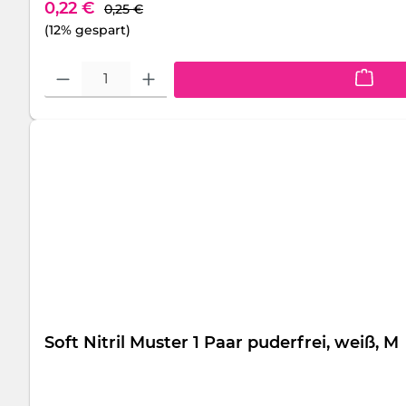
Regulärer Preis:
Verkaufspreis:
0,22 €
0,25 €
(12% gespart)
Produkt Anzahl: Gib den gewünschten Wert ein oder benutze die S
Soft Nitril Muster 1 Paar puderfrei, weiß, M