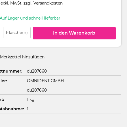
 exkl. MwSt. zzgl. Versandkosten
Auf Lager und schnell lieferbar
 Anzahl: Gib den gewünschten Wert ein oder benutze die Schaltflächen um
Flasche(n)
In den Warenkorb
Merkzettel hinzufügen
ktnummer:
du207660
ler:
OMNIDENT GMBH
du207660
t:
1 kg
stabnahme:
1