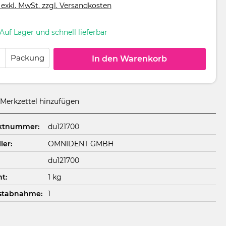
 exkl. MwSt. zzgl. Versandkosten
Auf Lager und schnell lieferbar
 Anzahl: Gib den gewünschten Wert ein oder benutze die Schaltflächen um
Packung
In den Warenkorb
Merkzettel hinzufügen
ktnummer:
du121700
ler:
OMNIDENT GMBH
du121700
t:
1 kg
stabnahme:
1