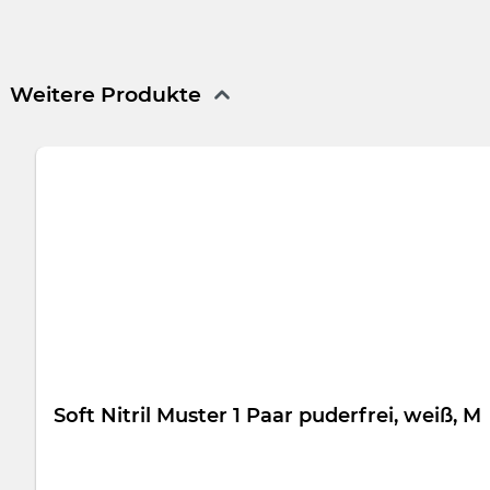
Universelle Instrumenten-Schutzkappen aus flexiblem Kunsts
beiden verfügbaren Größen decken alle gängigen Instrumente
Weitere Produkte
Produktgalerie überspringen
Soft Nitril Muster 1 Paar puderfrei, weiß, M