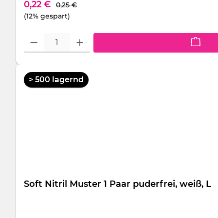
Regulärer Preis:
Verkaufspreis:
0,22 €
0,25 €
(12% gespart)
Produkt Anzahl: Gib den gewünschten Wert ein oder benutze die S
> 500 lagernd
Soft Nitril Muster 1 Paar puderfrei, weiß, L