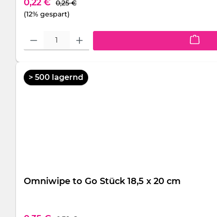
Regulärer Preis:
Verkaufspreis:
0,22 €
0,25 €
(12% gespart)
Produkt Anzahl: Gib den gewünschten Wert ein oder benutze die S
> 500 lagernd
Omniwipe to Go Stück 18,5 x 20 cm
Regulärer Preis: