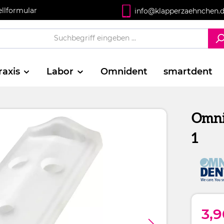
ellformular
info@klapperzaehnchen.
raxis
Labor
Omnident
smartdent
Omni
1
3,