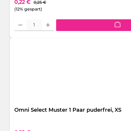
Regulärer Preis:
Verkaufspreis:
0,22 €
0,25 €
(12% gespart)
Produkt Anzahl: Gib den gewünschten Wert ein oder benutze die S
Omni Select Muster 1 Paar puderfrei, XS