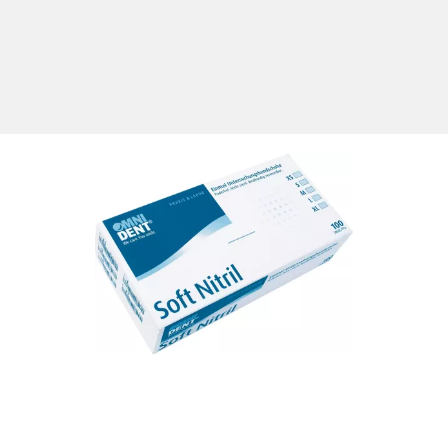
toff zur Vermeidung von Verletzungsrisiken und Schutz vor Bes
ngrößen und - formen ab. Größe 1: 2,5 x 28 mm. Größe 2: 4 x 