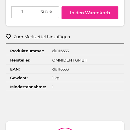
Produkt Anzahl: Gib den gewünschten Wert ein oder benutze die Schaltflä
Stück
In den Warenkorb
Zum Merkzettel hinzufügen
Produktnummer:
du116533
Hersteller:
OMNIDENT GMBH
EAN:
du116533
Gewicht:
1 kg
Mindestabnahme:
1