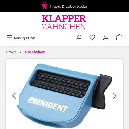
alt springen
Praxis & Laborbedarf
Navigation
Praxis
Prophylaxe
Bildergalerie überspringen