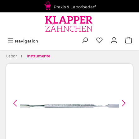
alt springen
Praxis & Laborbedarf
Navigation
Labor
Instrumente
Bildergalerie überspringen