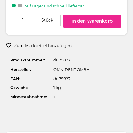
Auf Lager und schnell lieferbar
Produkt Anzahl: Gib den gewünschten Wert ein oder benutze die Schaltflä
Stück
In den Warenkorb
Zum Merkzettel hinzufügen
Produktnummer:
du79823
Hersteller:
OMNIDENT GMBH
EAN:
du79823
Gewicht:
1 kg
Mindestabnahme:
1