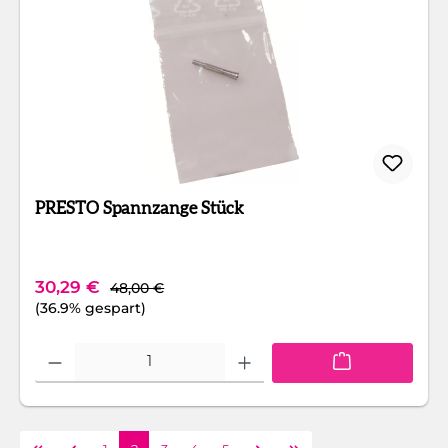
PRESTO Spannzange Stück
Regulärer Preis:
Verkaufspreis:
30,29 €
48,00 €
(36.9% gespart)
Produkt Anzahl: Gib den gewünschten Wert ein oder benutze die Schaltfläc