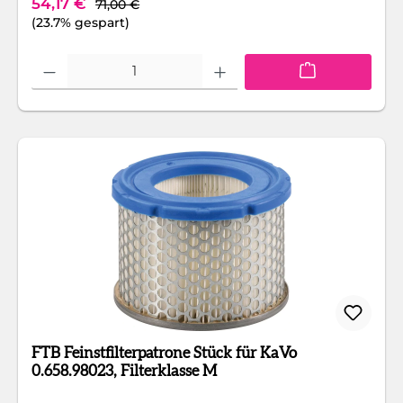
Verkaufspreis:
54,17 €
71,00 €
(23.7% gespart)
Produkt Anzahl: Gib den gewünschten Wert ein oder benutze die Schaltfläc
FTB Feinstfilterpatrone Stück für KaVo
0.658.98023, Filterklasse M