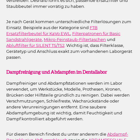
verbleiben. Deshalb lohnt es sich, passende Ersatzfilter und
Staubbeutel immer vorrätig zu haben.
Je nach Gerät kommen unterschiedliche Filterlösungen zum
Einsatz. Beispiele aus der Kategorie sind
FTB
Ersatzfilterbeutel für KaVo EWL
,
Filterpatronen für Basic
Sandstrahlgeräte
,
Mikro-Feinstaub-Filtertaschen
und
Abluftfilter für SILENT TS/TS2
. Wichtig ist, dass Filterklasse,
Gerätetyp und Anschluss exakt zum vorhandenen Laborgerät
passen.
Dampfreinigung und Abdampfen im Dentallabor
Dampfreiniger und Abdampfstationen werden im Labor
verwendet, um Werkstücke, Modelle, Prothesen, Kronen,
Brücken oder Hilfsteile gründlich zu reinigen. Dabei werden
Verschmutzungen, Schleifreste, Wachsrückstände oder
andere Verunreinigungen entfernt. Eine saubere
Abdampfumgebung ist wichtig, damit Feuchtigkeit und
Dampf kontrolliert abgeführt werden.
Für diesen Bereich findest du unter anderem die
Abdampf-
Box inklusive Abflussschlauch
sowie die
ABDAMPFSCHALE
.