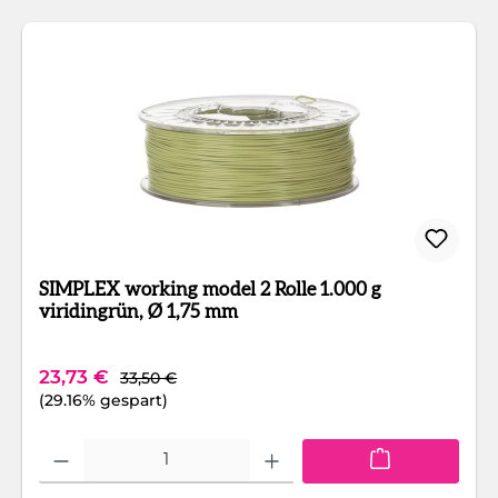
SIMPLEX working model 2 Rolle 1.000 g
viridingrün, Ø 1,75 mm
Regulärer Preis:
Verkaufspreis:
23,73 €
33,50 €
(29.16% gespart)
Produkt Anzahl: Gib den gewünschten Wert ein oder benutze die Schaltfläc