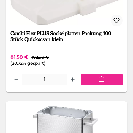
Combi Flex PLUS Sockelplatten Packung 100
Stück Quickscsan klein
Regulärer Preis:
Verkaufspreis:
81,58 €
102,90 €
(20.72% gespart)
Produkt Anzahl: Gib den gewünschten Wert ein oder benutze die Schaltfläc