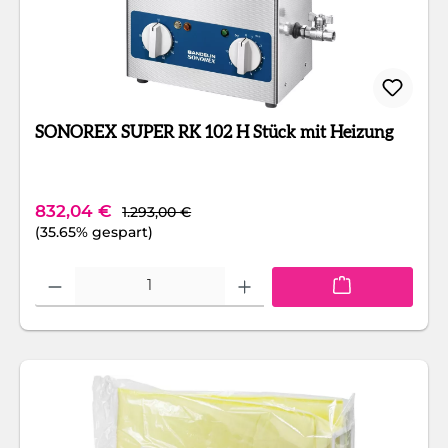
SONOREX SUPER RK 102 H Stück mit Heizung
Regulärer Preis:
Verkaufspreis:
832,04 €
1.293,00 €
(35.65% gespart)
Produkt Anzahl: Gib den gewünschten Wert ein oder benutze die Schaltfläc