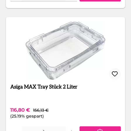
Asiga MAX Tray Stück 2 Liter
Regulärer Preis:
Verkaufspreis:
116,80 €
156,13 €
(25.19% gespart)
Produkt Anzahl: Gib den gewünschten Wert ein oder benutze die Schaltfläc