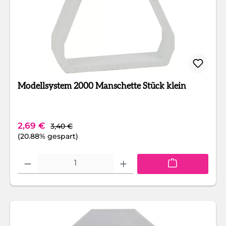
Modellsystem 2000 Manschette Stück klein
Regulärer Preis:
Verkaufspreis:
2,69 €
3,40 €
(20.88% gespart)
Produkt Anzahl: Gib den gewünschten Wert ein oder benutze die Schaltfläc