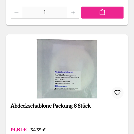
Produkt Anzahl: Gib den gewünschten Wert ein oder benutze die Schaltfläc
Abdeckschablone Packung 8 Stück
Regulärer Preis:
Verkaufspreis:
19,81 €
34,35 €