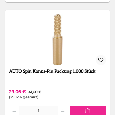
AUTO Spin Konus-Pin Packung 1.000 Stück
Regulärer Preis:
Verkaufspreis:
29,06 €
41,00 €
(29.12% gespart)
Produkt Anzahl: Gib den gewünschten Wert ein oder benutze die Schaltfläc