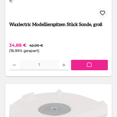
Waxlectric Modellierspitzen Stück Sonde, groß
Regulärer Preis:
Verkaufspreis:
34,88 €
42,00 €
(16.95% gespart)
Produkt Anzahl: Gib den gewünschten Wert ein oder benutze die Schaltfläc