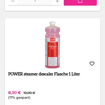
POWER steamer descaler Flasche 1 Liter
Regulärer Preis:
Verkaufspreis:
8,30 €
10,00 €
(17% gespart)