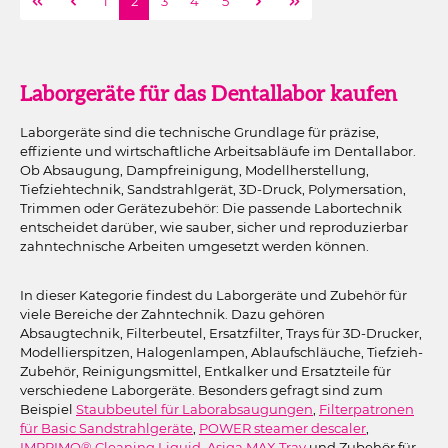
Seite
Seite
Seite
Seite
Seite
1
2
3
4
5
Laborgeräte für das Dentallabor kaufen
Laborgeräte sind die technische Grundlage für präzise,
effiziente und wirtschaftliche Arbeitsabläufe im Dentallabor.
Ob Absaugung, Dampfreinigung, Modellherstellung,
Tiefziehtechnik, Sandstrahlgerät, 3D-Druck, Polymersation,
Trimmen oder Gerätezubehör: Die passende Labortechnik
entscheidet darüber, wie sauber, sicher und reproduzierbar
zahntechnische Arbeiten umgesetzt werden können.
In dieser Kategorie findest du Laborgeräte und Zubehör für
viele Bereiche der Zahntechnik. Dazu gehören
Absaugtechnik, Filterbeutel, Ersatzfilter, Trays für 3D-Drucker,
Modellierspitzen, Halogenlampen, Ablaufschläuche, Tiefzieh-
Zubehör, Reinigungsmittel, Entkalker und Ersatzteile für
verschiedene Laborgeräte. Besonders gefragt sind zum
Beispiel
Staubbeutel für Laborabsaugungen
,
Filterpatronen
für Basic Sandstrahlgeräte
,
POWER steamer descaler
,
IMPRIMO® Cleaning Liquid
,
Asiga MAX Tray
und Zubehör für