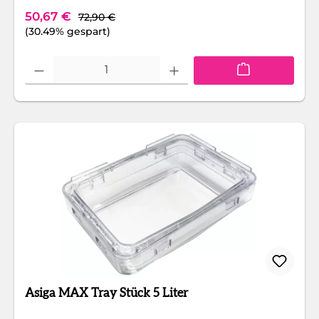
Regulärer Preis:
Verkaufspreis:
50,67 €
72,90 €
(30.49% gespart)
Produkt Anzahl: Gib den gewünschten Wert ein oder benutze die Schaltfläc
Asiga MAX Tray Stück 5 Liter