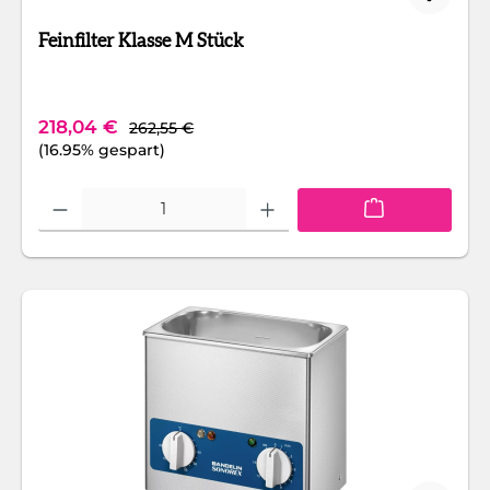
Feinfilter Klasse M Stück
Regulärer Preis:
Verkaufspreis:
218,04 €
262,55 €
(16.95% gespart)
Produkt Anzahl: Gib den gewünschten Wert ein oder benutze die Schaltfläc