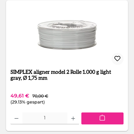
SIMPLEX aligner model 2 Rolle 1.000 g light
gray, Ø 1,75 mm
Regulärer Preis:
Verkaufspreis:
49,61 €
70,00 €
(29.13% gespart)
Produkt Anzahl: Gib den gewünschten Wert ein oder benutze die Schaltfläc