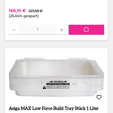
Regulärer Preis:
Verkaufspreis:
166,10 €
221,58 €
(25.04% gespart)
Produkt Anzahl: Gib den gewünschten Wert ein oder benutze die Schaltfläc
Asiga MAX Low Force Build Tray Stück 1 Liter