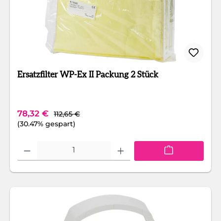
Ersatzfilter WP-Ex II Packung 2 Stück
Regulärer Preis:
Verkaufspreis:
78,32 €
112,65 €
(30.47% gespart)
Produkt Anzahl: Gib den gewünschten Wert ein oder benutze die Schaltfläc