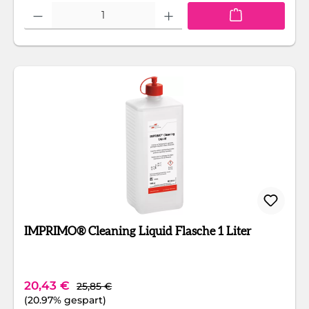
Produkt Anzahl: Gib den gewünschten Wert ein oder benutze die Schaltfläc
IMPRIMO® Cleaning Liquid Flasche 1 Liter
Regulärer Preis:
Verkaufspreis:
20,43 €
25,85 €
(20.97% gespart)