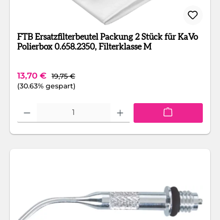
FTB Ersatzfilterbeutel Packung 2 Stück für KaVo
Polierbox 0.658.2350, Filterklasse M
Regulärer Preis:
Verkaufspreis:
13,70 €
19,75 €
(30.63% gespart)
Produkt Anzahl: Gib den gewünschten Wert ein oder benutze die Schaltfläc